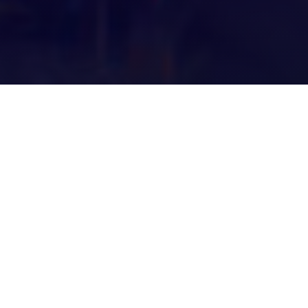
Fitur Untuk Siswa
Scan
Mobile
Presensi
Presensi