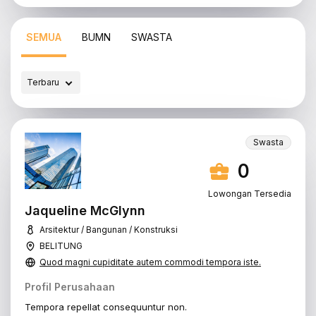
SEMUA
BUMN
SWASTA
Terbaru
Swasta
0
Lowongan Tersedia
Jaqueline McGlynn
Arsitektur / Bangunan / Konstruksi
BELITUNG
Quod magni cupiditate autem commodi tempora iste.
Profil Perusahaan
Tempora repellat consequuntur non.