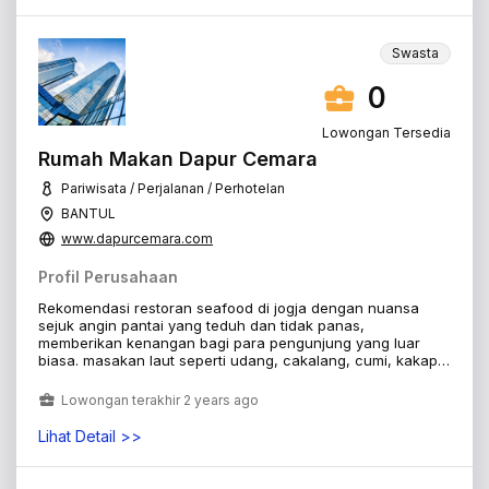
Swasta
0
Lowongan Tersedia
Rumah Makan Dapur Cemara
Pariwisata / Perjalanan / Perhotelan
BANTUL
www.dapurcemara.com
Profil Perusahaan
Rekomendasi restoran seafood di jogja dengan nuansa
sejuk angin pantai yang teduh dan tidak panas,
memberikan kenangan bagi para pengunjung yang luar
biasa. masakan laut seperti udang, cakalang, cumi, kakap,
bawal, barakuda dengan varian rasa adalah menu yang
enak yang harus dinikmati. Rumah Makan Dapur Cemara
Lowongan terakhir 2 years ago
berlokasi di Pantai Goa Cemara Bantul Jogjakarta, dengan
Mushola, MCK dan parkiran luas cocok untuk acara kumpul
Lihat Detail >>
bersama keluarga, baik outbound, gathering dan berbagai
event. Mari segera datang dan nikmati hidangan di Rumah
Makan Dapur Cemara di Pantai Goa Cemara