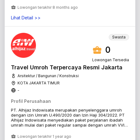
Lowongan terakhir 8 months ago
Lihat Detail >>
Swasta
0
Lowongan Tersedia
Travel Umroh Terpercaya Resmi Jakarta
Arsitektur / Bangunan / Konstruksi
KOTA JAKARTA TIMUR
-
Profil Perusahaan
PT. Alhijaz Indowisata merupakan penyelenggara umroh
dengan izin Umrah U.490/2020 dan Izin Haji 304/2022. PT
Alhijaz Indowisata menyediakan paket perjalanan ibadah
umrah mulai dari paket regular sampai dengan umrah VVIP
bintang 5. PT Alhijaz Indowisata adalah biro perjalanan
ibadah Umrah dan Haji Khusus yang berdiri secara resmi
Lowongan terakhir 1 year ago