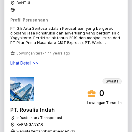
BANTUL
-
Profil Perusahaan
PT Gili Arta Sentosa adalah Perusahaan yang bergerak
dibidang jasa konstruksi dan advertising yang berdomisili di
Yogyakarta. Berdiri sejak tahun 2019 dan menjadi mitra dari
PT Pilar Prima Nusantara (J&T Express); PT. World
Innovative Telecomunication (OPPO); dan Y.O.U.
Lowongan terakhir 4 years ago
Lihat Detail >>
Swasta
0
Lowongan Tersedia
PT. Rosalia Indah
Infrastruktur / Transportasi
KARANGANYAR
website/tentangkami#header1-1g