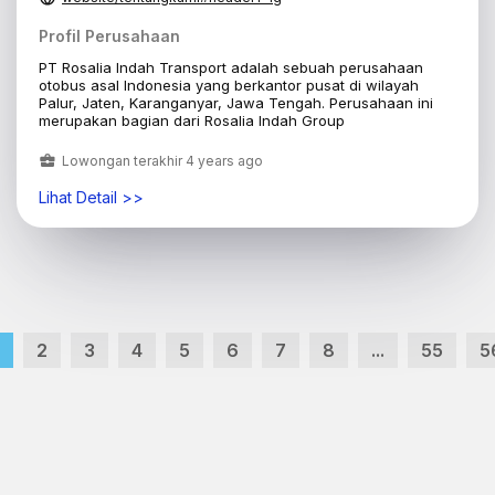
Profil Perusahaan
PT Rosalia Indah Transport adalah sebuah perusahaan
otobus asal Indonesia yang berkantor pusat di wilayah
Palur, Jaten, Karanganyar, Jawa Tengah. Perusahaan ini
merupakan bagian dari Rosalia Indah Group
Lowongan terakhir 4 years ago
Lihat Detail >>
2
3
4
5
6
7
8
...
55
5