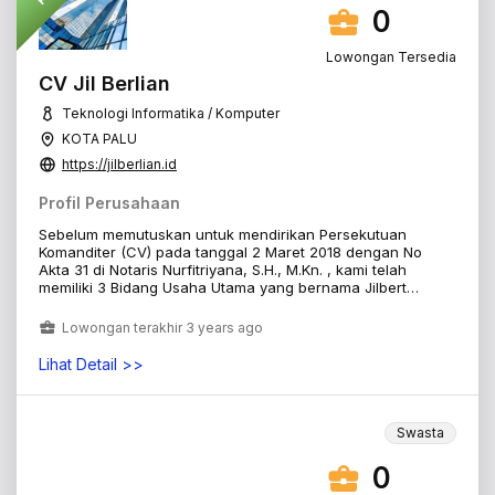
0
Lowongan Tersedia
CV Jil Berlian
Teknologi Informatika / Komputer
KOTA PALU
https://jilberlian.id
Profil Perusahaan
Sebelum memutuskan untuk mendirikan Persekutuan
Komanditer (CV) pada tanggal 2 Maret 2018 dengan No
Akta 31 di Notaris Nurfitriyana, S.H., M.Kn. , kami telah
memiliki 3 Bidang Usaha Utama yang bernama Jilbert
Service (dari awal 2000-an dn khusus untuk perbaikan
mesin ketik, sekarang perbaikan komputer), Jil Berlian
Lowongan terakhir 3 years ago
Software House (dari november 2015 yang sebelumnya
bernama TheJilKaat Development {2016-2017} dan Palu
Lihat Detail >>
Webtion Development {2017-2019} untuk pengembangan
website dan aplikasi), serta Jil Berlian Networking (dari
januari 2018 sebelumnya bernama Palu Webtion Networking
{2018-2019} untuk pemasangan jaringan internet). Didirikan
Swasta
oleh Jilbert Kaat dengan Visi untuk Mempermudah
Masyarakat dengan Adanya Teknologi dalam Semua
0
Bidang.